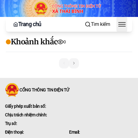
Trang chủ
Tìm kiếm
Toggle
Khoảnh khắc
0
CỔNG THÔNG TIN ĐIỆN TỬ
Giấy phép xuất bản số:
Chịu trách nhiệm chính:
Trụ sở:
Điện thoại:
Email: