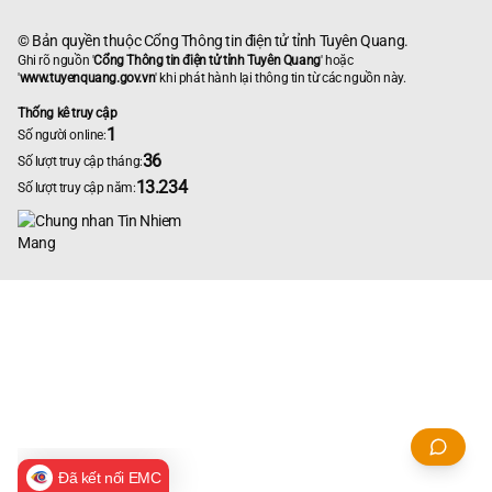
© Bản quyền thuộc Cổng Thông tin điện tử tỉnh Tuyên Quang.
Ghi rõ nguồn '
Cổng Thông tin điện tử tỉnh Tuyên Quang
' hoặc
'
www.tuyenquang.gov.vn
' khi phát hành lại thông tin từ các nguồn này.
Thống kê truy cập
1
Số người online:
36
Số lượt truy cập tháng:
13.234
Số lượt truy cập năm:
Đã kết nối EMC